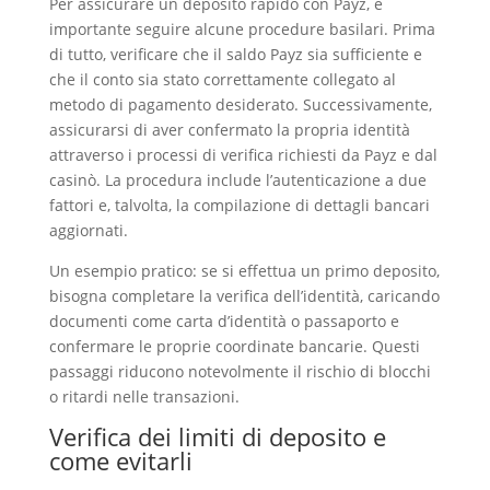
Per assicurare un deposito rapido con Payz, è
importante seguire alcune procedure basilari. Prima
di tutto, verificare che il saldo Payz sia sufficiente e
che il conto sia stato correttamente collegato al
metodo di pagamento desiderato. Successivamente,
assicurarsi di aver confermato la propria identità
attraverso i processi di verifica richiesti da Payz e dal
casinò. La procedura include l’autenticazione a due
fattori e, talvolta, la compilazione di dettagli bancari
aggiornati.
Un esempio pratico: se si effettua un primo deposito,
bisogna completare la verifica dell’identità, caricando
documenti come carta d’identità o passaporto e
confermare le proprie coordinate bancarie. Questi
passaggi riducono notevolmente il rischio di blocchi
o ritardi nelle transazioni.
Verifica dei limiti di deposito e
come evitarli