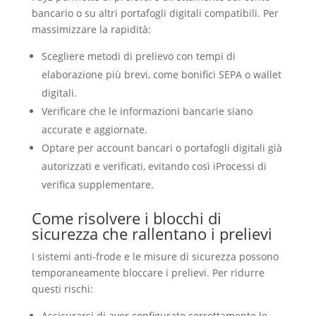
bancario o su altri portafogli digitali compatibili. Per
massimizzare la rapidità:
Scegliere metodi di prelievo con tempi di
elaborazione più brevi, come bonifici SEPA o wallet
digitali.
Verificare che le informazioni bancarie siano
accurate e aggiornate.
Optare per account bancari o portafogli digitali già
autorizzati e verificati, evitando così iProcessi di
verifica supplementare.
Come risolvere i blocchi di
sicurezza che rallentano i prelievi
I sistemi anti-frode e le misure di sicurezza possono
temporaneamente bloccare i prelievi. Per ridurre
questi rischi:
Assicurarsi di aver configurato correttamente le