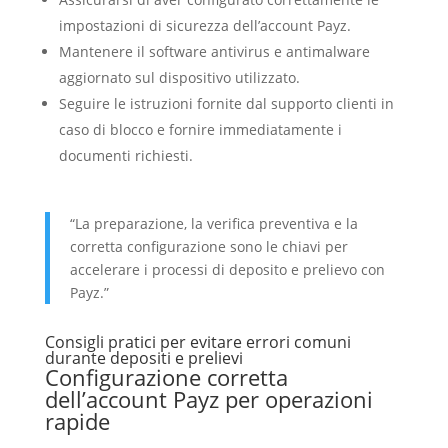
impostazioni di sicurezza dell’account Payz.
Mantenere il software antivirus e antimalware
aggiornato sul dispositivo utilizzato.
Seguire le istruzioni fornite dal supporto clienti in
caso di blocco e fornire immediatamente i
documenti richiesti.
“La preparazione, la verifica preventiva e la
corretta configurazione sono le chiavi per
accelerare i processi di deposito e prelievo con
Payz.”
Consigli pratici per evitare errori comuni
durante depositi e prelievi
Configurazione corretta
dell’account Payz per operazioni
rapide