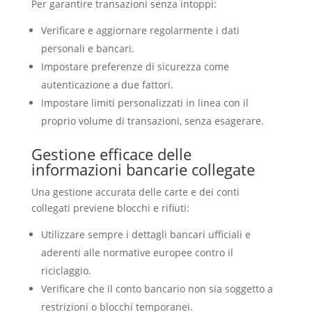
Per garantire transazioni senza intoppi:
Verificare e aggiornare regolarmente i dati
personali e bancari.
Impostare preferenze di sicurezza come
autenticazione a due fattori.
Impostare limiti personalizzati in linea con il
proprio volume di transazioni, senza esagerare.
Gestione efficace delle
informazioni bancarie collegate
Una gestione accurata delle carte e dei conti
collegati previene blocchi e rifiuti:
Utilizzare sempre i dettagli bancari ufficiali e
aderenti alle normative europee contro il
riciclaggio.
Verificare che il conto bancario non sia soggetto a
restrizioni o blocchi temporanei.