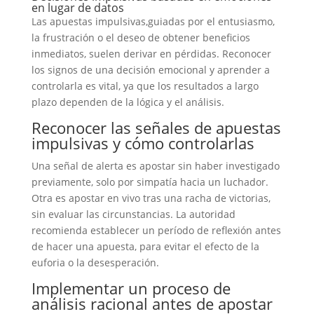
en lugar de datos
Las apuestas impulsivas,guiadas por el entusiasmo,
la frustración o el deseo de obtener beneficios
inmediatos, suelen derivar en pérdidas. Reconocer
los signos de una decisión emocional y aprender a
controlarla es vital, ya que los resultados a largo
plazo dependen de la lógica y el análisis.
Reconocer las señales de apuestas
impulsivas y cómo controlarlas
Una señal de alerta es apostar sin haber investigado
previamente, solo por simpatía hacia un luchador.
Otra es apostar en vivo tras una racha de victorias,
sin evaluar las circunstancias. La autoridad
recomienda establecer un período de reflexión antes
de hacer una apuesta, para evitar el efecto de la
euforia o la desesperación.
Implementar un proceso de
análisis racional antes de apostar