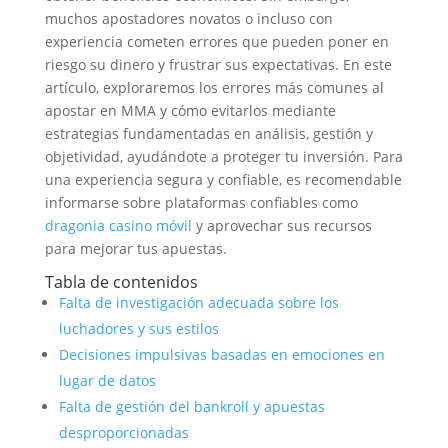
muchos apostadores novatos o incluso con
experiencia cometen errores que pueden poner en
riesgo su dinero y frustrar sus expectativas. En este
artículo, exploraremos los errores más comunes al
apostar en MMA y cómo evitarlos mediante
estrategias fundamentadas en análisis, gestión y
objetividad, ayudándote a proteger tu inversión. Para
una experiencia segura y confiable, es recomendable
informarse sobre plataformas confiables como
dragonia casino móvil
y aprovechar sus recursos
para mejorar tus apuestas.
Tabla de contenidos
Falta de investigación adecuada sobre los
luchadores y sus estilos
Decisiones impulsivas basadas en emociones en
lugar de datos
Falta de gestión del bankroll y apuestas
desproporcionadas