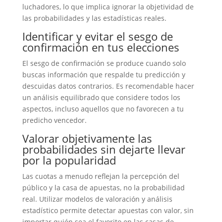
luchadores, lo que implica ignorar la objetividad de
las probabilidades y las estadísticas reales.
Identificar y evitar el sesgo de
confirmación en tus elecciones
El sesgo de confirmación se produce cuando solo
buscas información que respalde tu predicción y
descuidas datos contrarios. Es recomendable hacer
un análisis equilibrado que considere todos los
aspectos, incluso aquellos que no favorecen a tu
predicho vencedor.
Valorar objetivamente las
probabilidades sin dejarte llevar
por la popularidad
Las cuotas a menudo reflejan la percepción del
público y la casa de apuestas, no la probabilidad
real. Utilizar modelos de valoración y análisis
estadístico permite detectar apuestas con valor, sin
importar quién sea el favorito en las casas de