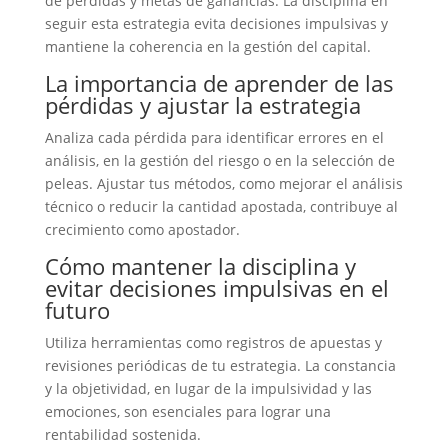
de pérdidas y metas de ganancias. La disciplina en
seguir esta estrategia evita decisiones impulsivas y
mantiene la coherencia en la gestión del capital.
La importancia de aprender de las
pérdidas y ajustar la estrategia
Analiza cada pérdida para identificar errores en el
análisis, en la gestión del riesgo o en la selección de
peleas. Ajustar tus métodos, como mejorar el análisis
técnico o reducir la cantidad apostada, contribuye al
crecimiento como apostador.
Cómo mantener la disciplina y
evitar decisiones impulsivas en el
futuro
Utiliza herramientas como registros de apuestas y
revisiones periódicas de tu estrategia. La constancia
y la objetividad, en lugar de la impulsividad y las
emociones, son esenciales para lograr una
rentabilidad sostenida.