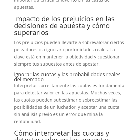
apuestas.
Impacto de los prejuicios en las
decisiones de apuesta y cómo
superarlos
Los prejuicios pueden llevarte a sobrevalorar ciertos
peleadores o a ignorar oportunidades reales. La
clave está en mantener la objetividad y cuestionar
siempre tus supuestos antes de apostar.
Ignorar las cuotas y las probabilidades reales
del mercado
Interpretar correctamente las cuotas es fundamental
para detectar valor en las apuestas. Muchas veces,
las cuotas pueden subestimar o sobreestimar las
posibilidades de un luchador, y aceptar una cuota
sin análisis previo es un error que mina la
rentabilidad.
Cómo interpretar las cuotas y
detectar valor en las apuestas