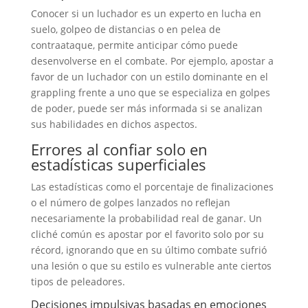
Conocer si un luchador es un experto en lucha en
suelo, golpeo de distancias o en pelea de
contraataque, permite anticipar cómo puede
desenvolverse en el combate. Por ejemplo, apostar a
favor de un luchador con un estilo dominante en el
grappling frente a uno que se especializa en golpes
de poder, puede ser más informada si se analizan
sus habilidades en dichos aspectos.
Errores al confiar solo en
estadísticas superficiales
Las estadísticas como el porcentaje de finalizaciones
o el número de golpes lanzados no reflejan
necesariamente la probabilidad real de ganar. Un
cliché común es apostar por el favorito solo por su
récord, ignorando que en su último combate sufrió
una lesión o que su estilo es vulnerable ante ciertos
tipos de peleadores.
Decisiones impulsivas basadas en emociones