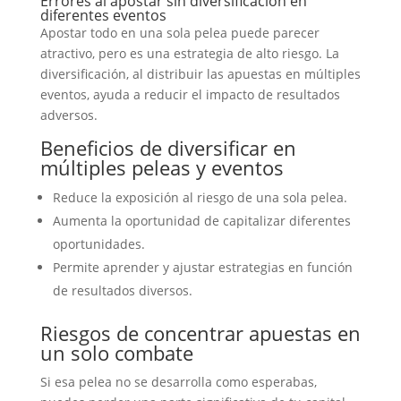
Errores al apostar sin diversificación en
diferentes eventos
Apostar todo en una sola pelea puede parecer
atractivo, pero es una estrategia de alto riesgo. La
diversificación, al distribuir las apuestas en múltiples
eventos, ayuda a reducir el impacto de resultados
adversos.
Beneficios de diversificar en
múltiples peleas y eventos
Reduce la exposición al riesgo de una sola pelea.
Aumenta la oportunidad de capitalizar diferentes
oportunidades.
Permite aprender y ajustar estrategias en función
de resultados diversos.
Riesgos de concentrar apuestas en
un solo combate
Si esa pelea no se desarrolla como esperabas,