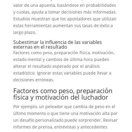
valor de una apuesta, basándose en probabilidades
y cuotas, ayuda a tomar decisiones más informadas.
Estudios muestran que los apostadores que utilizan
estas herramientas aumentan sus tasas de éxito a
largo plazo.
Subestimar la influencia de las variables
externas en el resultado
Factores como peso, preparación física, motivación,
estado mental y cambios de última hora pueden
alterar el resultado esperado por el análisis
estadístico. Ignorar estas variables puede llevar a
decisiones erróneas.
Factores como peso, preparación
física y motivación del luchador
Por ejemplo, un peleador que cambia de peso en el
último momento o que tiene una motivación alta por
un desafío personalizado puede sorprender. Revisar
informes de prensa, entrevistas y antecedentes