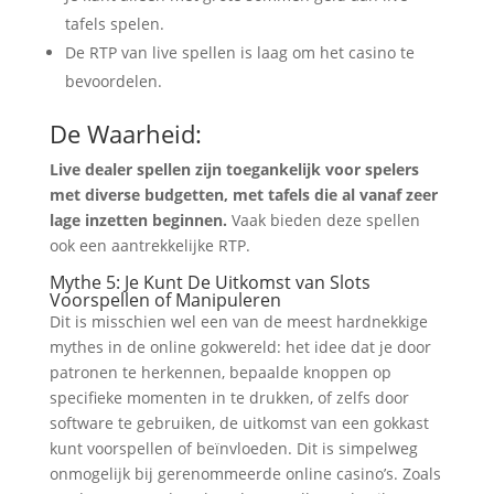
tafels spelen.
De RTP van live spellen is laag om het casino te
bevoordelen.
De Waarheid:
Live dealer spellen zijn toegankelijk voor spelers
met diverse budgetten, met tafels die al vanaf zeer
lage inzetten beginnen.
Vaak bieden deze spellen
ook een aantrekkelijke RTP.
Mythe 5: Je Kunt De Uitkomst van Slots
Voorspellen of Manipuleren
Dit is misschien wel een van de meest hardnekkige
mythes in de online gokwereld: het idee dat je door
patronen te herkennen, bepaalde knoppen op
specifieke momenten in te drukken, of zelfs door
software te gebruiken, de uitkomst van een gokkast
kunt voorspellen of beïnvloeden. Dit is simpelweg
onmogelijk bij gerenommeerde online casino’s. Zoals