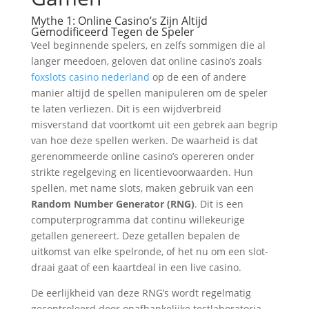
Mythe 1: Online Casino’s Zijn Altijd
Gemodificeerd Tegen de Speler
Veel beginnende spelers, en zelfs sommigen die al
langer meedoen, geloven dat online casino’s zoals
foxslots casino nederland
op de een of andere
manier altijd de spellen manipuleren om de speler
te laten verliezen. Dit is een wijdverbreid
misverstand dat voortkomt uit een gebrek aan begrip
van hoe deze spellen werken. De waarheid is dat
gerenommeerde online casino’s opereren onder
strikte regelgeving en licentievoorwaarden. Hun
spellen, met name slots, maken gebruik van een
Random Number Generator (RNG)
. Dit is een
computerprogramma dat continu willekeurige
getallen genereert. Deze getallen bepalen de
uitkomst van elke spelronde, of het nu om een slot-
draai gaat of een kaartdeal in een live casino.
De eerlijkheid van deze RNG’s wordt regelmatig
gecontroleerd door onafhankelijke testlaboratoria.