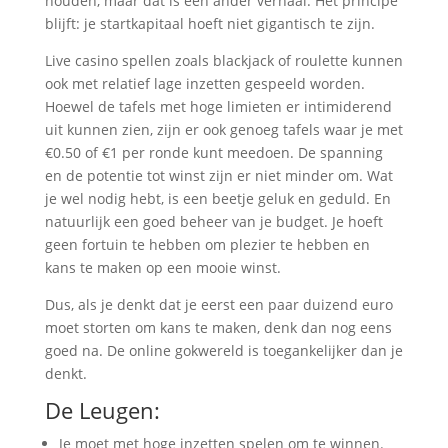
houden, maar dat is een ander verhaal. Het principe
blijft: je startkapitaal hoeft niet gigantisch te zijn.
Live casino spellen zoals blackjack of roulette kunnen
ook met relatief lage inzetten gespeeld worden.
Hoewel de tafels met hoge limieten er intimiderend
uit kunnen zien, zijn er ook genoeg tafels waar je met
€0.50 of €1 per ronde kunt meedoen. De spanning
en de potentie tot winst zijn er niet minder om. Wat
je wel nodig hebt, is een beetje geluk en geduld. En
natuurlijk een goed beheer van je budget. Je hoeft
geen fortuin te hebben om plezier te hebben en
kans te maken op een mooie winst.
Dus, als je denkt dat je eerst een paar duizend euro
moet storten om kans te maken, denk dan nog eens
goed na. De online gokwereld is toegankelijker dan je
denkt.
De Leugen:
Je moet met hoge inzetten spelen om te winnen.