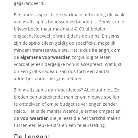
gegarandeerd.
Een ander aspect is de maximale uitbetaling die vaak
aan gratis spins bonussen verbonden is. Soms kun je
bijvoorbeeld maar maximaal €100 uitbetalen,
ongeacht hoeveel je wint tijdens de spins. En soms
zijn de spins alleen geldig op specifieke, mogelijk
minder interessante, slots. Het is dus belangrijk om
de
algemene voorwaarden
zorgvuldig te lezen
voordat je een dergelijke bonus accepteert. Wat lijkt
op een gratis cadeau, kan dus toch een aantal
addertjes onder het gras hebben.
Zijn gratis spins dan waardeloos? Absoluut niet. Ze
bieden een uitstekende manier om nieuwe spellen
te ontdekken of om je budget te verlengen zonder
risico. Het is de manier waarop je ermee omgaat en
de
voorwaarden
die je leest die het verschil maken
tussen een leuke extra en een teleurstelling.
De Leugen: