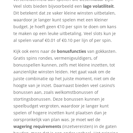
Veel slots bieden bijvoorbeeld een
lage volatiliteit
.
Dit betekent dat ze vaker kleine winsten uitbetalen,
waardoor je langer kunt spelen met een kleiner
budget. Je hoeft geen €10 per spin te doen om kans
te maken op een leuke uitbetaling. Veel slots kun je
al spelen vanaf €0.01 of €0.10 per lijn of per spin.
Kijk ook eens naar de
bonusfuncties
van gokkasten.
Gratis spins rondes, vermenigvuldigers, of
bonusspellen kunnen, zelfs met kleine inzetten, tot
aanzienlijke winsten leiden. Het gaat vaak om de
juiste combinatie op het juiste moment, niet om de
hoogte van je inzet. Daarnaast bieden veel casino’s
bonussen aan, zoals welkomstbonussen of
stortingsbonussen. Deze bonussen kunnen je
speelbudget vergroten, waardoor je langer kunt
spelen of hogere inzetten kunt plaatsen dan je
oorspronkelijk van plan was. Je moet wel de
wagering requirements
(inzetvereisten) in de gaten