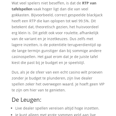
Wat veel spelers niet beseffen, is dat de
RTP van
tafelspellen
vaak hoger ligt dan die van veel
gokkasten. Bijvoorbeeld, correct gespeelde blackjack
heeft een RTP die kan oplopen tot wel 99.5%. Dit
betekent dat, theoretisch gezien, het huisvoordeel
erg klein is. Dit geldt ook voor roulette, afhankelijk
van de variant en je inzetkeuzes. Dus zelfs met
lagere inzetten, is de potentiële terugverdientijd op
de lange termijn gunstiger dan bij sommige andere
casinospellen. Het gaat erom dat je de juiste tafel
kiest die past bij je budget en je speelstijl.
Dus, als je de sfeer van een echt casino wilt proeven
zonder je budget te plunderen, zijn live dealer
spellen zeker het overwegen waard. Je hoeft geen VIP
te zijn om hier van te genieten.
De Leugen:
Live dealer spellen vereisen altijd hoge inzetten.
Je kunt alleen met grote sommen geld aan live