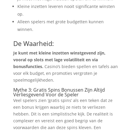
Kleine inzetten leveren nooit significante winsten
op.
Alleen spelers met grote budgetten kunnen
winnen.
De Waarheid:
Je kunt met kleine inzetten winstgevend zijn,
vooral op slots met lage volatiliteit en via
bonusfuncties.
Casino’s bieden spellen en tafels aan
voor elk budget, en promoties vergroten je
speelmogelijkheden.
Mythe 3: Gratis Spins Bonussen Zijn Altijd
Verliesgevend Voor de Speler
Veel spelers zien ‘gratis spins’ als een teken dat ze
een bonus krijgen waarbij ze niets te verliezen
hebben. Dit is een simplistische kijk. De realiteit is
complexer en vereist een goed begrip van de
voorwaarden die aan deze spins kleven. Een