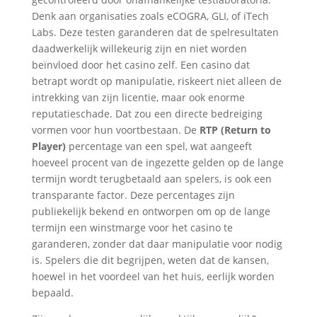
Denk aan organisaties zoals eCOGRA, GLI, of iTech
Labs. Deze testen garanderen dat de spelresultaten
daadwerkelijk willekeurig zijn en niet worden
beïnvloed door het casino zelf. Een casino dat
betrapt wordt op manipulatie, riskeert niet alleen de
intrekking van zijn licentie, maar ook enorme
reputatieschade. Dat zou een directe bedreiging
vormen voor hun voortbestaan. De
RTP (Return to
Player)
percentage van een spel, wat aangeeft
hoeveel procent van de ingezette gelden op de lange
termijn wordt terugbetaald aan spelers, is ook een
transparante factor. Deze percentages zijn
publiekelijk bekend en ontworpen om op de lange
termijn een winstmarge voor het casino te
garanderen, zonder dat daar manipulatie voor nodig
is. Spelers die dit begrijpen, weten dat de kansen,
hoewel in het voordeel van het huis, eerlijk worden
bepaald.